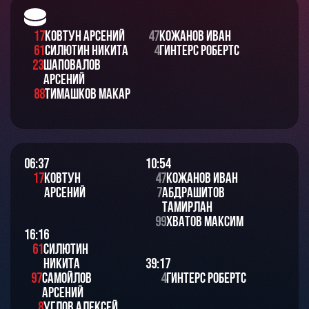
17
Ковтун Арсений
47
Кожанов Иван
61
Силютин Никита
4
Гинтерс Робертс
23
Шаповалов
Арсений
88
Тимашков Макар
06:37
10:54
17
Ковтун
47
Кожанов Иван
Арсений
7
Абдрашитов
Тамирлан
99
Хватов Максим
16:16
61
Силютин
Никита
39:17
97
Самойлов
4
Гинтерс Робертс
Арсений
8
Углов Алексей