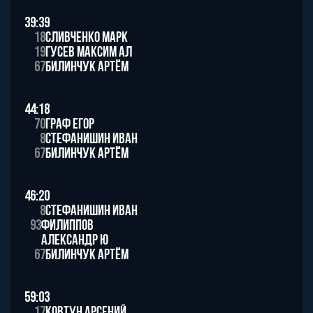
39:39
18
Сливченко Марк
19
Гусев Максим Ал
67
Билинчук Артём
44:18
70
Граф Егор
8
Стефанишин Иван
67
Билинчук Артём
46:20
8
Стефанишин Иван
93
Филиппов
Александр Ю
67
Билинчук Артём
59:03
17
Ковтун Арсений