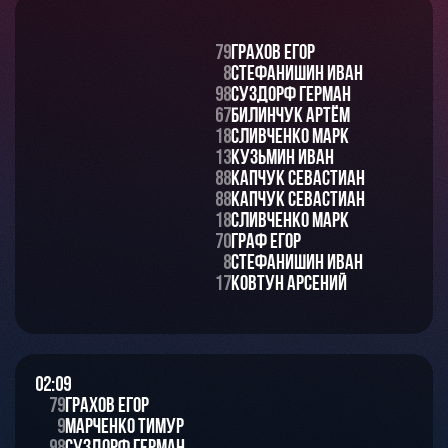
79
Грахов Егор
8
Стефанишин Иван
98
Суздорф Герман
67
Билинчук Артём
18
Сливченко Марк
13
Кузьмин Иван
88
Капчук Севастиан
88
Капчук Севастиан
18
Сливченко Марк
70
Граф Егор
8
Стефанишин Иван
17
Ковтун Арсений
02:09
79
Грахов Егор
9
Марченко Тимур
98
Суздорф Герман