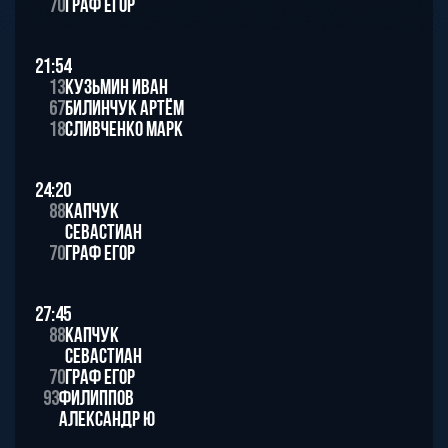
70
Граф Егор
21:54
13
Кузьмин Иван
67
Билинчук Артём
18
Сливченко Марк
24:20
88
Капчук
Севастиан
70
Граф Егор
27:45
88
Капчук
Севастиан
70
Граф Егор
93
Филиппов
Александр Ю