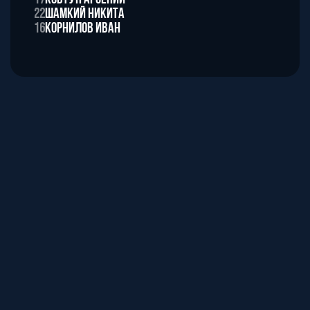
22
Шамкий Никита
16
Корнилов Иван