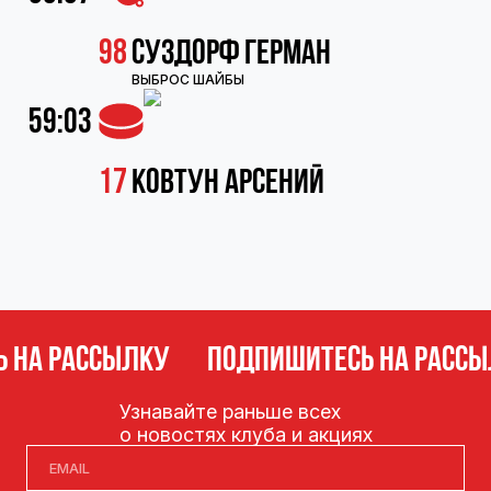
98
Суздорф Герман
ВЫБРОС ШАЙБЫ
59:03
17
Ковтун Арсений
А РАССЫЛКУ
ПОДПИШИТЕСЬ НА РАССЫЛ
Узнавайте раньше всех
о новостях клуба и акциях