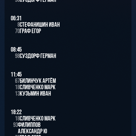
06:31
8
Стефанишин Иван
70
Граф Егор
08:45
98
Суздорф Герман
11:45
67
Билинчук Артём
18
Сливченко Марк
13
Кузьмин Иван
18:22
18
Сливченко Марк
93
Филиппов
Александр Ю