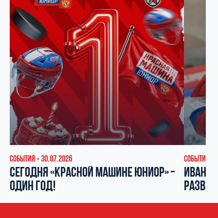
СОБЫТИЯ
30.07.2026
СОБЫТИЯ
▪
▪
СЕГОДНЯ «КРАСНОЙ МАШИНЕ ЮНИОР» –
ИВАН КО
ОДИН ГОД!
РАЗВИВ