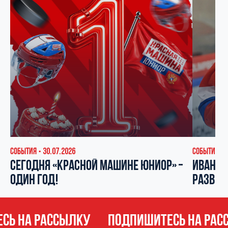
СОБЫТИЯ
30.07.2026
СОБЫТИЯ
▪
▪
СЕГОДНЯ «КРАСНОЙ МАШИНЕ ЮНИОР» –
ИВАН КО
ОДИН ГОД!
РАЗВИВ
Ь НА РАССЫЛКУ
ПОДПИШИТЕСЬ НА РАС